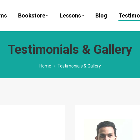
ams
Bookstore
Lessons
Blog
Testimo
Testimonials & Gallery
You are here:
Home
Testimonials & Gallery