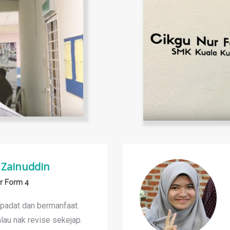
 Zainuddin
ar Form 4
 padat dan bermanfaat.
lau nak revise sekejap.