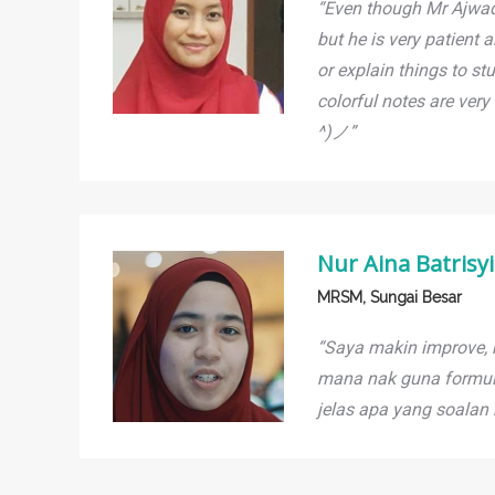
“Even though Mr Ajwad
but he is very patient
or explain things to stu
colorful notes are ve
^)ノ”
Nur Aina Batrisy
MRSM, Sungai Besar
“Saya makin improve
mana nak guna formula
jelas apa yang soalan