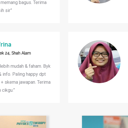
si memang bagus. Terima
ih sir”
rina
ek 24, Shah Alam
 lebih mudah & faham. Byk
 info. Paling happy dpt
8 + skema jawapan. Terima
 cikgu.”