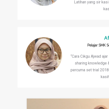
Latihan yang sir ka
kas
Af
Pelajar SMK S
“Cara Cikgu Ajwad ajar
sharing knowledge &
percuma set trial 201
kasih