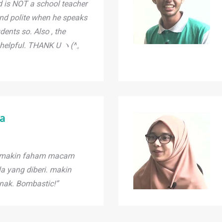
 is NOT a school teacher
 and polite when he speaks
dents so. Also , the
ry helpful. THANK U ヽ(^。
ia
, makin faham macam
 yang diberi. makin
 nak. Bombastic!”