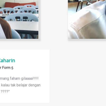
Zaharin
ar Form 5
mang faham gilaaaa!!!!!
h kalau tak belajar dengan
 ????”