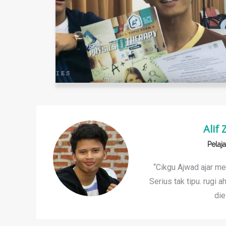
Alif 
Pelaj
“Cikgu Ajwad ajar me
Serius tak tipu. rugi a
die